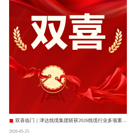
■
双喜临门｜津达线缆集团斩获2026线缆行业多项重磅
荣誉！
2026-05-25